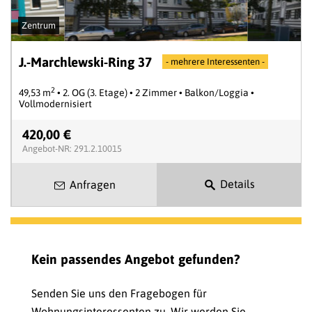
Zentrum
J.-Marchlewski-Ring 37
- mehrere Interessenten -
2
49,53 m
• 2. OG (3. Etage) • 2 Zimmer • Balkon/Loggia •
Vollmodernisiert
420,00 €
Angebot-NR: 291.2.10015
Details
Anfragen
Kein passendes Angebot gefunden?
Senden Sie uns den Fragebogen für
Wohnungsinteressenten zu. Wir werden Sie