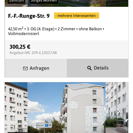
Zentrum
Junges Wohnen
F.-F.-Runge-Str. 9
- mehrere Interessenten -
2
42,50 m
• 3. OG (4. Etage) • 2 Zimmer • ohne Balkon •
Vollmodernisiert
300,25 €
Angebot-NR: 209.4.10037JW
Details
Anfragen