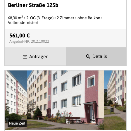
Berliner Straße 125b
2
68,30 m
• 2. OG (3. Etage) • 2 Zimmer • ohne Balkon •
Vollmodernisiert
561,00 €
Angebot-NR: 20.2.10022
Details
Anfragen
Neue Zeit