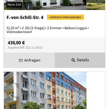
Neue Zeit
F.-von-Schill-Str. 4
- mehrere Interessenten -
2
51,25 m
• 2. OG (3. Etage) • 2 Zimmer • Balkon/Loggia •
Vollmodernisiert
430,00 €
Angebot-NR: 312.2.10016
Details
Anfragen