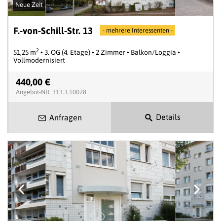
Neue Zeit
F.-von-Schill-Str. 13
- mehrere Interessenten -
2
51,25 m
• 3. OG (4. Etage) • 2 Zimmer • Balkon/Loggia •
Vollmodernisiert
440,00 €
Angebot-NR: 313.3.10028
Details
Anfragen