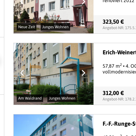
renoviert 2012
323,50 €
Neue Zeit
Junges Wohnen
Angebot-NR: 175.5
Erich-Weiner
2
57,87 m
• 4. O
vollmodernisie
312,00 €
Am Waldrand
Junges Wohnen
Angebot-NR: 178.2
F.-F.-Runge-St