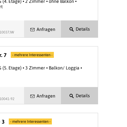
G (4. Etage) • 2 Zimmer • ohne Balkon •
rt
Details
Anfragen
.10037JW
. 7
- mehrere Interessenten -
G (5. Etage) • 3 Zimmer • Balkon/ Loggia •
Details
Anfragen
.10041-92
 3
- mehrere Interessenten -