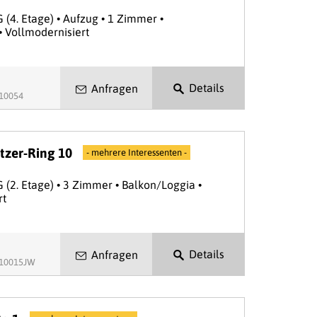
G (4. Etage) • Aufzug • 1 Zimmer •
• Vollmodernisiert
Details
Anfragen
.10054
zer-Ring 10
- mehrere Interessenten -
G (2. Etage) • 3 Zimmer • Balkon/Loggia •
rt
Details
Anfragen
.10015JW