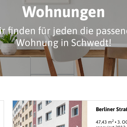
Wohnungen
r finden für jeden die passe
Wohnung in Schwedt!
Berliner Str
2
47,43 m
• 3. O