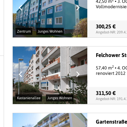
2
42,50 m
• 3. O
Vollmodernisie
300,25 €
Zentrum
Junges Wohnen
Angebot-NR: 209.4
Felchower Str
2
57,40 m
• 4. O
renoviert 2012
311,50 €
Kastanienallee
Junges Wohnen
Angebot-NR: 191.4
Gartenstraße