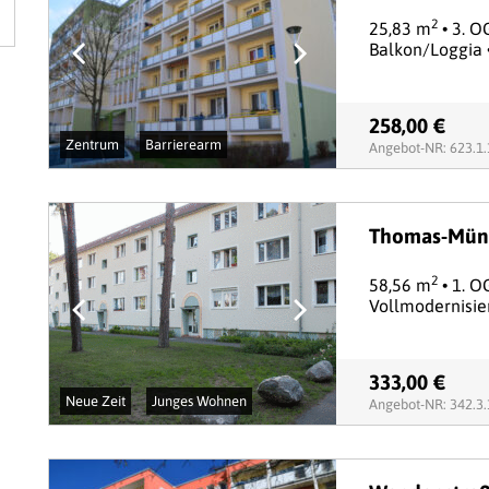
2
25,83 m
• 3. O
Balkon/Loggia 
258,00 €
Zentrum
Barrierearm
Angebot-NR: 623.1
Thomas-Münt
2
58,56 m
• 1. O
Vollmodernisie
333,00 €
Neue Zeit
Junges Wohnen
Angebot-NR: 342.3