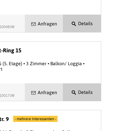
Details
Anfragen
.10048JW
t-Ring 15
G (5. Etage) • 3 Zimmer • Balkon/ Loggia •
rt
Details
Anfragen
.10017JW
r. 9
- mehrere Interessenten -