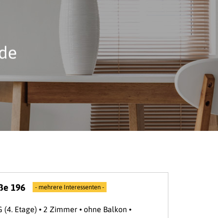
nde
aße 196
- mehrere Interessenten -
G (4. Etage) • 2 Zimmer • ohne Balkon •