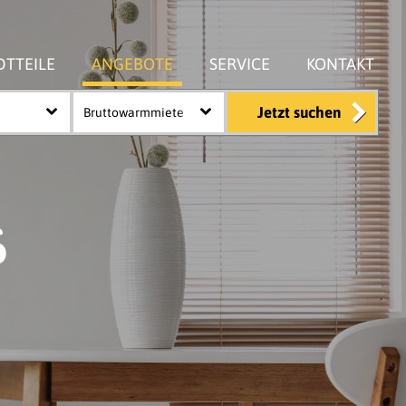
DTTEILE
ANGEBOTE
SERVICE
KONTAKT
Jetzt suchen
Bruttowarmmiete
6