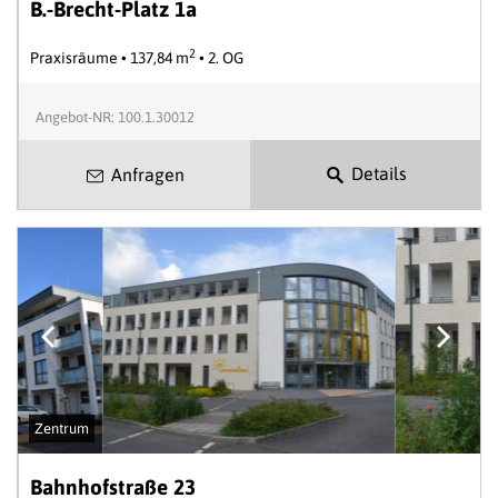
B.-Brecht-Platz 1a
2
Praxisräume • 137,84 m
• 2. OG
Angebot-NR: 100.1.30012
Details
Anfragen
Zentrum
Bahnhofstraße 23