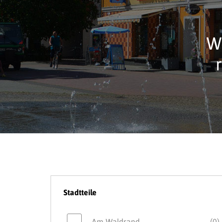
Wi
Stadtteile
Am Waldrand
(0)