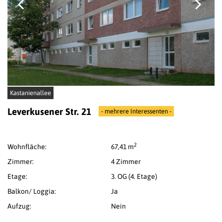
Kastanienallee
Leverkusener Str. 21
- mehrere Interessenten -
2
Wohnfläche:
67,41 m
Zimmer:
4 Zimmer
Etage:
3. OG (4. Etage)
Balkon/ Loggia:
Ja
Aufzug:
Nein