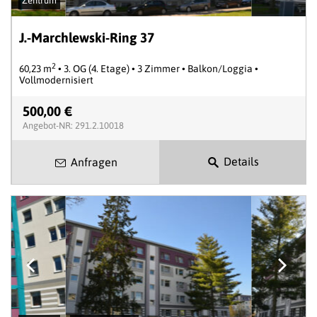
Zentrum
J.-Marchlewski-Ring 37
2
60,23 m
• 3. OG (4. Etage) • 3 Zimmer • Balkon/Loggia •
Vollmodernisiert
500,00 €
Angebot-NR: 291.2.10018
Details
Anfragen