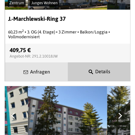
Zentrum
Junges Wohnen
J.-Marchlewski-Ring 37
2
60,23 m
• 3. OG (4. Etage) • 3 Zimmer • Balkon/Loggia •
Vollmodernisiert
409,75 €
Angebot-NR: 291.2.10018JW
Details
Anfragen