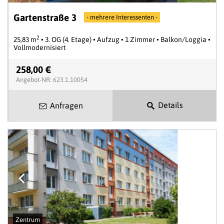
Gartenstraße 3
- mehrere Interessenten -
2
25,83 m
• 3. OG (4. Etage) • Aufzug • 1 Zimmer • Balkon/Loggia •
Vollmodernisiert
258,00 €
Angebot-NR: 623.1.10054
Details
Anfragen
Zentrum