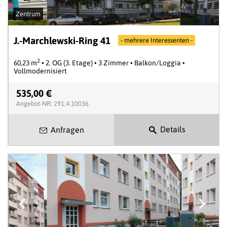
Zentrum
J.-Marchlewski-Ring 41
- mehrere Interessenten -
2
60,23 m
• 2. OG (3. Etage) • 3 Zimmer • Balkon/Loggia •
Vollmodernisiert
535,00 €
Angebot-NR: 291.4.10036
Details
Anfragen