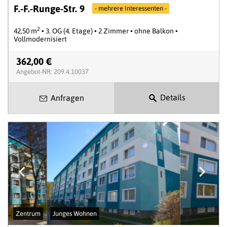
F.-F.-Runge-Str. 9
- mehrere Interessenten -
2
42,50 m
• 3. OG (4. Etage) • 2 Zimmer • ohne Balkon •
Vollmodernisiert
362,00 €
Angebot-NR: 209.4.10037
Details
Anfragen
Zentrum
Junges Wohnen