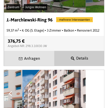
Zentrum
Junges Wohnen
J.-Marchlewski-Ring 96
- mehrere Interessenten -
2
59,37 m
• 4. OG (5. Etage) • 3 Zimmer • Balkon • Renoviert 2012
376,75 €
Angebot-NR: 298.3.10030 JW
Details
Anfragen