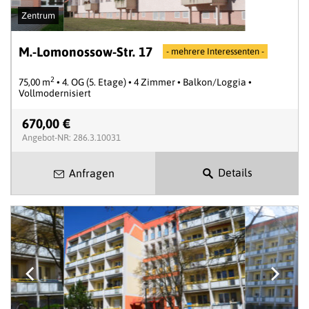
Zentrum
M.-Lomonossow-Str. 17
- mehrere Interessenten -
2
75,00 m
• 4. OG (5. Etage) • 4 Zimmer • Balkon/Loggia •
Vollmodernisiert
670,00 €
Angebot-NR: 286.3.10031
Details
Anfragen