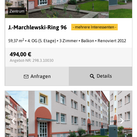
Zentrum
J.-Marchlewski-Ring 96
- mehrere Interessenten -
2
59,37 m
• 4. OG (5. Etage) • 3 Zimmer • Balkon • Renoviert 2012
494,00 €
Angebot-NR: 298.3.10030
Details
Anfragen