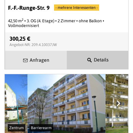
F.-F.-Runge-Str. 9
- mehrere Interessenten -
2
42,50 m
• 3. OG (4. Etage) • 2 Zimmer • ohne Balkon •
Vollmodernisiert
300,25 €
Angebot-NR: 209.4.10037JW
Details
Anfragen
Zentrum
Barrierearm